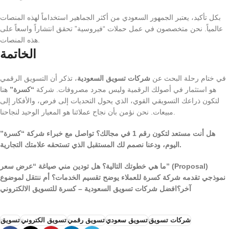
بكل تأكيد، يعتبر الجمهور السعودي من أكثر الجماهير استخداماً لهذه المنصات
عالمياً. نحن متخصصون في عمل حملات “فيروسية” تحقق انتشاراً واسعاً على
هذه المنصات.
الخاتمة
في ختام رحلة البحث عن
شركات تسويق السعودية
، تذكر أن التسويق الرقمي
هو استثمار في أصولك الرقمية وليس مجرد مصروفات. شركة
“كسرة”
هنا
لتكون ذراعك التسويقي القوي، الذي يحول التحديات إلى فرص، والأفكار إلى
مبيعات. نحن نؤمن بأن نجاح عملائنا هو المعيار الوحيد لنجاحنا.
هل أنت مستعد لتكون رقم 1 في مجالك؟ تواصل مع خبراء شركة “كسرة”
اليوم، ودعنا نصمم لك المستقبل الذي تستحقه علامتك التجارية.
ما هي خطوتك التالية؟ هل تودين مني صياغة “عرض سعر” (Proposal)
نموذجي تقدمه شركة كسرة للعملاء يوضح تقسيم الخدمات؟ أم ننتقل لموضوع
آخر؟افضل شركات تسويق السعودية – كسرة للتسويق الالكتروني
شركات تسويق
تسويق سعودي
تسويق رقمي
تسويق الكتروني
تسويق