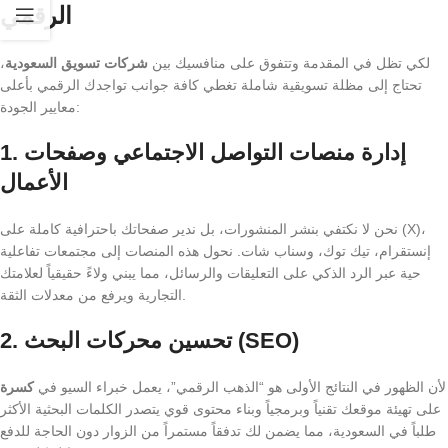
الرقمي
لكي تظل في المقدمة وتتفوق على منافسيك بين
شركات تسويق السعودية
،
تحتاج إلى مظلة تسويقية شاملة تغطي كافة جوانب تواجدك الرقمي بأعلى
معايير الجودة:
1. إدارة منصات التواصل الاجتماعي وصفحات
الأعمال
نحن لا نكتفي بنشر المنشورات، بل ندير صفحاتك باحترافية كاملة على (X)،
إنستقرام، تيك توك، وسناب شات. نحول هذه المنصات إلى مجتمعات تفاعلية
حية عبر الرد الذكي على التعليقات والرسائل، مما يبني ولاءً حقيقياً لعلامتك
التجارية ويرفع من معدلات الثقة.
2. تحسين محركات البحث (SEO)
لأن الظهور في النتائج الأولى هو “الذهب الرقمي”، يعمل خبراء السيو في
كسرة
على تهيئة موقعك تقنياً وبرمجياً وبناء محتوى قوي يتصدر الكلمات البحثية الأكثر
طلباً في السعودية، مما يضمن لك تدفقاً مستمراً من الزوار دون الحاجة للدفع