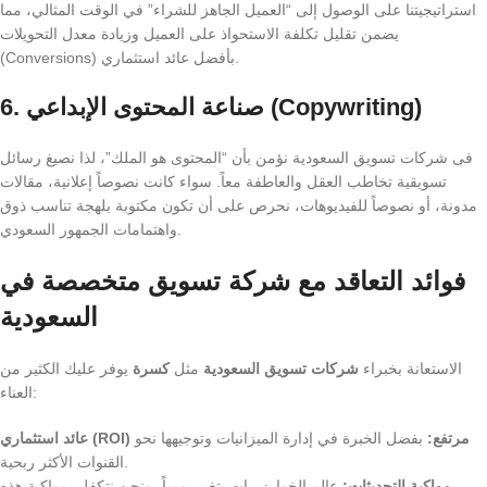
استراتيجيتنا على الوصول إلى “العميل الجاهز للشراء” في الوقت المثالي، مما
يضمن تقليل تكلفة الاستحواذ على العميل وزيادة معدل التحويلات
(Conversions) بأفضل عائد استثماري.
6. صناعة المحتوى الإبداعي (Copywriting)
فى شركات تسويق السعودية
نؤمن بأن “المحتوى هو الملك”، لذا نصيغ رسائل
تسويقية تخاطب العقل والعاطفة معاً. سواء كانت نصوصاً إعلانية، مقالات
مدونة، أو نصوصاً للفيديوهات، نحرص على أن تكون مكتوبة بلهجة تناسب ذوق
واهتمامات الجمهور السعودي.
فوائد التعاقد مع شركة تسويق متخصصة في
السعودية
الاستعانة بخبراء
شركات تسويق السعودية
مثل
كسرة
يوفر عليك الكثير من
العناء:
عائد استثماري (ROI) مرتفع:
بفضل الخبرة في إدارة الميزانيات وتوجيهها نحو
القنوات الأكثر ربحية.
مواكبة التحديثات:
عالم الخوارزميات يتغير يومياً، ونحن نتكفل بمواكبة هذه