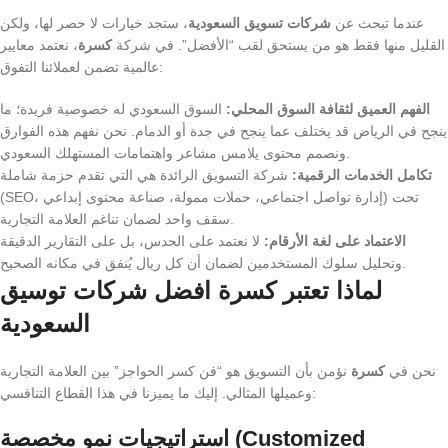
عندما تبحث عن
شركات تسويق السعودية
، ستجد خيارات لا حصر لها، ولكن
القليل منها فقط هو من يستحق لقب “الأفضل”. في شركة
كسرة
، نعتمد معايير
عالمية تضمن لعملائنا التفوق:
الفهم العميق لثقافة السوق المحلي:
السوق السعودي له خصوصية فريدة؛ ما
ينجح في الرياض قد يختلف عما ينجح في جدة أو الدمام. نحن نفهم هذه الفوارق
ونصمم محتوى يلامس مشاعر واهتمامات المستهلك السعودي.
تكامل الخدمات الرقمية:
شركة التسويق الرائدة هي التي تقدم حزمة شاملة
(SEO، إدارة تواصل اجتماعي، حملات ممولة، صناعة محتوى إبداعي) تحت
سقف واحد لضمان تناغم العلامة التجارية.
الاعتماد على لغة الأرقام:
لا نعتمد على الحدس، بل على التقارير الدقيقة
وتحليل سلوك المستخدمين لضمان أن كل ريال يُنفق في مكانه الصحيح.
لماذا تعتبر كسرة افضل شركات توسيق
السعودية
نحن في
كسرة
نؤمن بأن التسويق هو “فن كسر الحواجز” بين العلامة التجارية
وعميلها المثالي. إليك ما يميزنا في هذا القطاع التنافسي:
استراتيجيات نمو مخصصة (Customized