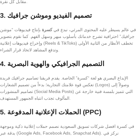
مقابل كل نقرة.
3. تصميم الفيديو وموشن جرافيك
في عالم يسيطر عليه المحتوى المرئي، نبدع في
كسرة
بإنتاج فيديوهات “موشن
جرافيك” احترافية تشرح خدماتك بأسلوب مبهر وسهل الفهم. كما نقوم بتصوير
وإخراج فيديوهات إعلانية (Reels & TikToks) تخطف الأنظار من الثانية الأولى
وتدفع المشاهد لاتخاذ قرار الشراء.
4. التصميم الجرافيكي والهوية البصرية
الإبداع البصري هو لغة “كسرة” الخاصة. يقدم فريقنا تصاميم جرافيك فريدة
تعكس قوة علامتك التجارية؛ بدءاً من تصميم الشعارات (Logos) وصولاً إلى
تصاميم المنشورات (Social Media Posts) التي تتميز بلمسة فنية خارجة عن
المألوف تجذب انتباه الجمهور المستهدف.
5. الحملات الإعلانية المدفوعة (PPC)
فى كسرة افضل شركات تسويق السعودية نصمم حملات إعلانية ذكية وموجهة
بدقة عبر (Google Ads, Facebook Ads, Snapchat Ads). نركز في