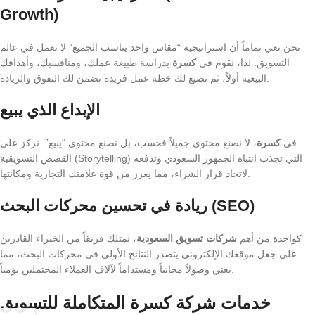
Growth)
نحن نعي تماماً أن استراتيجية “مقاس واحد يناسب الجميع” لا تعمل في عالم
التسويق. لذا، نقوم في
كسرة
بدراسة طبيعة عملك، ومنافسيك، وأهدافك
البيعية أولاً، ثم نصيغ لك خطة عمل فريدة تضمن لك التفوق والريادة.
الإبداع الذي يبيع
في
كسرة
، لا نصنع محتوى جميلاً فحسب، بل نصنع محتوى “يبيع”. نركز على
القصص التسويقية (Storytelling) التي تجذب انتباه الجمهور السعودي وتدفعه
لاتخاذ قرار الشراء، مما يعزز من قوة علامتك التجارية ومكانتها.
ريادة في تحسين محركات البحث (SEO)
كواحدة من أهم
شركات تسويق السعودية
، نمتلك فريقاً من الخبراء القادرين
على جعل موقعك الإلكتروني يتصدر النتائج الأولى في محركات البحث، مما
يعني وصولاً مجانياً ومستداماً لآلاف العملاء المحتملين يومياً.
خدمات شركة كسرة المتكاملة للتسويق