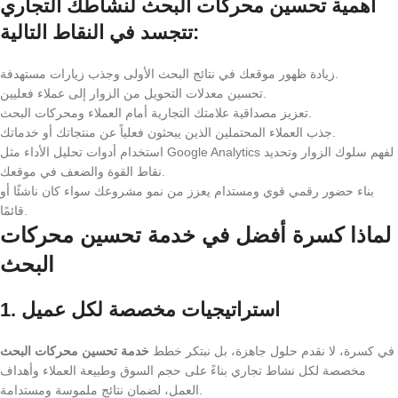
أهمية تحسين محركات البحث لنشاطك التجاري
تتجسد في النقاط التالية:
زيادة ظهور موقعك في نتائج البحث الأولى وجذب زيارات مستهدفة.
تحسين معدلات التحويل من الزوار إلى عملاء فعليين.
تعزيز مصداقية علامتك التجارية أمام العملاء ومحركات البحث.
جذب العملاء المحتملين الذين يبحثون فعلياً عن منتجاتك أو خدماتك.
استخدام أدوات تحليل الأداء مثل Google Analytics لفهم سلوك الزوار وتحديد
نقاط القوة والضعف في موقعك.
بناء حضور رقمي قوي ومستدام يعزز من نمو مشروعك سواء كان ناشئًا أو
قائمًا.
لماذا كسرة أفضل في خدمة تحسين محركات
البحث
1. استراتيجيات مخصصة لكل عميل
في كسرة، لا نقدم حلول جاهزة، بل نبتكر خطط
خدمة تحسين محركات البحث
مخصصة لكل نشاط تجاري بناءً على حجم السوق وطبيعة العملاء وأهداف
العمل، لضمان نتائج ملموسة ومستدامة.