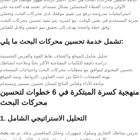
الأولى وجذب العملاء المحتملين بشكل مستدام. تعتمد هذه الخدمة على
استراتيجيات مدروسة ترفع من تقييم موقعك لدى محركات البحث وتحسّن
تجربة المستخدم في نفس الوقت. مع كسرة، يتم تنفيذ تحسين محركات البحث
وفق خطة واضحة تهدف إلى تحقيق نمو حقيقي وقابل للقياس.
تشمل خدمة تحسين محركات البحث ما يلي:
تحليل شامل للموقع واكتشاف نقاط القوة والفرص التحسينية.
دراسة دقيقة للكلمات المفتاحية الأكثر بحثًا وملاءمة لنشاطك.
تحسين المحتوى ليتوافق مع متطلبات محركات البحث واحتياجات المستخدم.
تهيئة الصفحات داخليًا من حيث العناوين، الروابط، وبنية الموقع.
متابعة الأداء وقياس النتائج لضمان تحسين مستمر ومستدام.
منهجية كسرة المبتكرة في 6 خطوات لتحسين
محركات البحث
1. التحليل الاستراتيجي الشامل
ندرس نشاطك التجاري وسلوك جمهورك، ونحلل المنافسين بدقة، ثم نعد
بحث
يضمن استهداف الكلمات الأكثر تأثيرًا وربحية.
كلمات مفتاحية