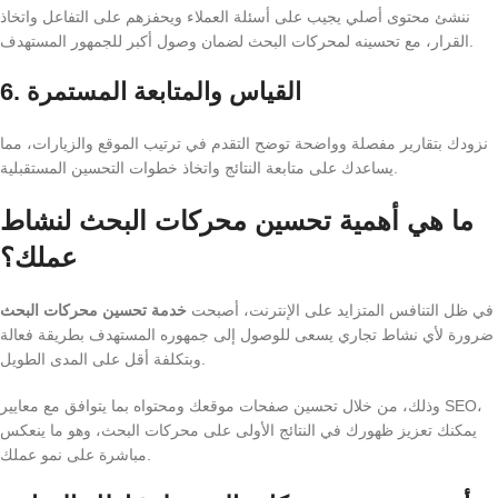
ننشئ محتوى أصلي يجيب على أسئلة العملاء ويحفزهم على التفاعل واتخاذ
القرار، مع تحسينه لمحركات البحث لضمان وصول أكبر للجمهور المستهدف.
6. القياس والمتابعة المستمرة
نزودك بتقارير مفصلة وواضحة توضح التقدم في ترتيب الموقع والزيارات، مما
يساعدك على متابعة النتائج واتخاذ خطوات التحسين المستقبلية.
ما هي أهمية تحسين محركات البحث لنشاط
عملك؟
في ظل التنافس المتزايد على الإنترنت، أصبحت
خدمة تحسين محركات البحث
ضرورة لأي نشاط تجاري يسعى للوصول إلى جمهوره المستهدف بطريقة فعالة
وبتكلفة أقل على المدى الطويل.
وذلك، من خلال تحسين صفحات موقعك ومحتواه بما يتوافق مع معايير SEO،
يمكنك تعزيز ظهورك في النتائج الأولى على محركات البحث، وهو ما ينعكس
مباشرة على نمو عملك.