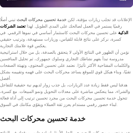
الإعلانات قد تجلب زيارات مؤقتة، لكن
خدمة تحسين محركات البحث
تبني أصلًا
رقميًا يستمر في العمل لصالحك على المدى الطويل. لهذا
تعتمد الشركات
الذكية
على تحسين محركات البحث كاستثمار أساسي في نموها الرقمي. في
كسرة، نركز على نتائج قابلة للقياس، وزيارات مستهدفة، وترتيب حقيقي
يعكس قوة علامتك التجارية.
نؤمن أن الظهور في النتائج الأولى لا يتحقق بالصدفة، بل من خلال استراتيجية
مدروسة تبدأ بفهم نشاطك التجاري وسلوك جمهورك، ثم تحليل المنافسين
والكلمات المفتاحية الأكثر تأثيرًا. نعتمد على تحسين المحتوى، وتهيئة الصفحات
تقنيًا، وبناء هيكل قوي للموقع يساعد محركات البحث على فهمه وتقييمه بشكل
أفضل.
هدفنا ليس فقط زيادة عدد الزيارات، بل جذب زوار لديهم نية حقيقية للتفاعل
والشراء، مما ينعكس مباشرة على معدلات التحويل ونمو المبيعات. مع كسرة،
تتحول خدمة تحسين محركات البحث من مجرد تحسين ترتيب إلى أداة فعالة
لبناء حضور رقمي مستدام يعزز ثقة العملاء ويقوّي مكانتك في السوق.
خدمة تحسين محركات البحث
خدمة تحسين محركات البحث هي الحل الأمثل لزيادة ظهور موقعك في النتائج